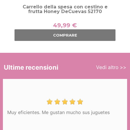
Carrello della spesa con cestino e
frutta Honey DeCuevas 52170
49,99 €
COMPRARE
Ultime recensioni
Vedi altro >>
Muy eficientes. Me gustan mucho sus juguetes
Seggiolone altalena 3 in 1 per
bambole Honey DeCuevas 51570