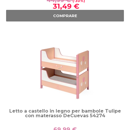
44,99 €
(-30%)
31,49 €
COMPRARE
Letto a castello in legno per bambole Tulipe
con materasso DeCuevas 54274
69,99 €