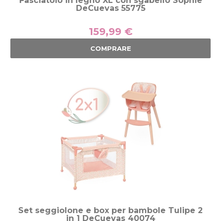
Fasciatoio in legno XL con sgabello Sophie
DeCuevas 55775
159,99 €
COMPRARE
Set seggiolone e box per bambole Tulipe 2
in 1 DeCuevas 40074