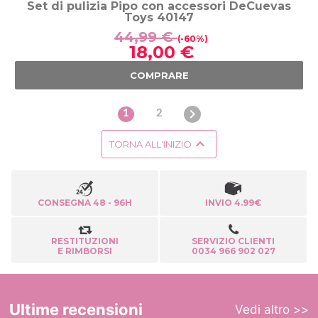
Set di pulizia Pipo con accessori DeCuevas
Toys 40147
44,99 €
(-60%)
18,00 €
COMPRARE

1
2

TORNA ALL'INIZIO
CONSEGNA 48 - 96H
INVIO 4.99€
RESTITUZIONI
SERVIZIO CLIENTI
E RIMBORSI
0034 966 902 027
Ultime recensioni
Vedi altro >>