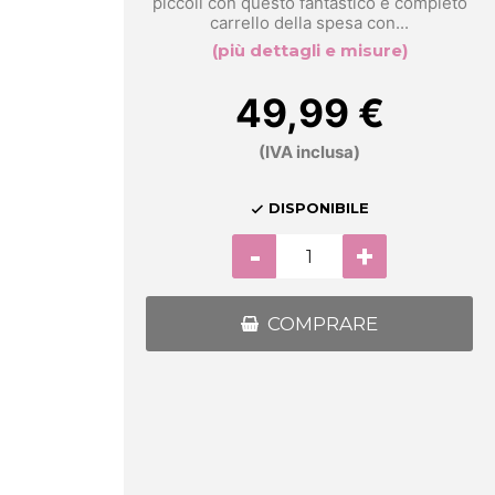
piccoli con questo fantastico e completo
carrello della spesa con...
(più dettagli e misure)
49,99 €
(IVA inclusa)
DISPONIBILE

-
+
COMPRARE