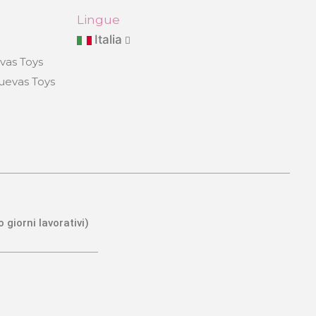
Lingue
Italia
evas Toys
Cuevas Toys
o giorni lavorativi)