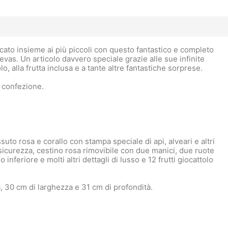
rcato insieme ai più piccoli con questo fantastico e completo
vas. Un articolo davvero speciale grazie alle sue infinite
olo, alla frutta inclusa e a tante altre fantastiche sorprese.
a confezione.
uto rosa e corallo con stampa speciale di api, alveari e altri
 sicurezza, cestino rosa rimovibile con due manici, due ruote
 inferiore e molti altri dettagli di lusso e 12 frutti giocattolo
, 30 cm di larghezza e 31 cm di profondità.