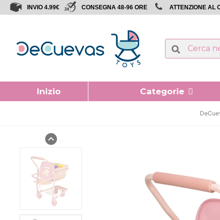
INVIO 4.99€
CONSEGNA 48-96 ORE
ATTENZIONE AL C
Inizio
Categorie
DeCuev
expand_less