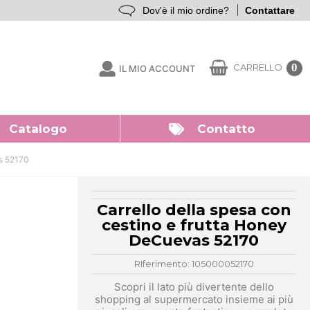
Dov'è il mio ordine?
Contattare
0
CARRELLO
IL MIO ACCOUNT
Catalogo
Contatto
as 52170
Carrello della spesa con
cestino e frutta Honey
DeCuevas 52170
RIferimento: 105000052170
Scopri il lato più divertente dello
shopping al supermercato insieme ai più