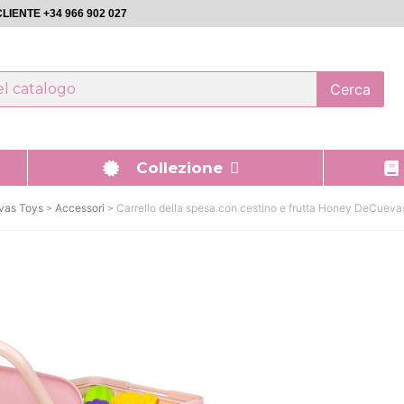
LIENTE +34 966 902 027
Cerca
Collezione
as Toys
Accessori
Carrello della spesa con cestino e frutta Honey DeCuev