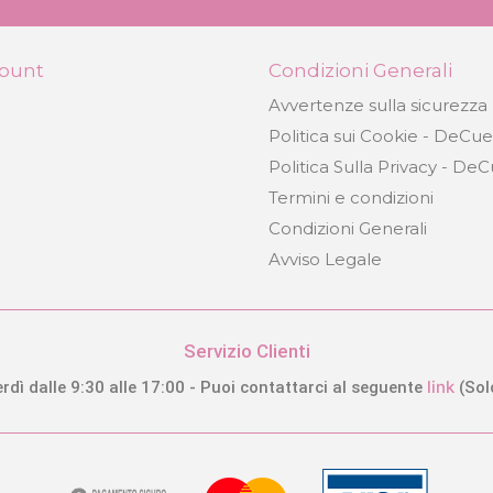
count
Condizioni Generali
Avvertenze sulla sicurezza
o
Passeggino per bambole con seduta XL
pieghevole Botanic DeCuevas 90168
Politica sui Cookie - DeCu
Politica Sulla Privacy - De
64,99 €
Termini e condizioni
Condizioni Generali
COMPRARE
Avviso Legale
Servizio Clienti
link
rdì dalle 9:30 alle 17:00 - Puoi contattarci al seguente
(Sol