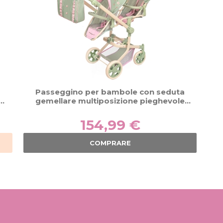
Passeggino per bambole con seduta
s
gemellare multiposizione pieghevole
con borsa Botanic DeCuevas 90868
154,99 €
COMPRARE