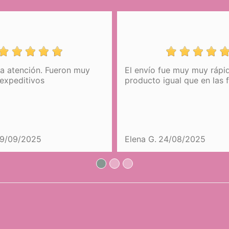
 atención. Fueron muy
El envío fue muy muy rápido.
e
Passeggino pieghevole per bambole
peditivos
producto igual que en las fot
con manubrio regolabile e ombrellino
Botanic DeCuevas 81068
144,99 €
COMPRARE
/09/2025
Elena G.
24/08/2025