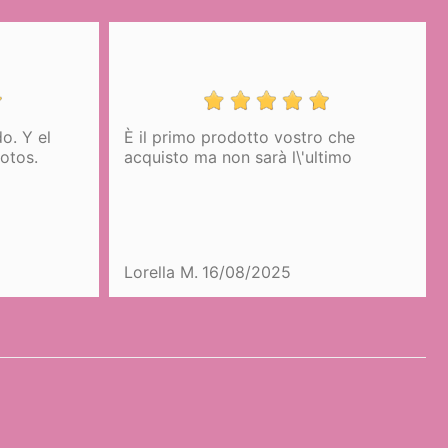
 Y el
È il primo prodotto vostro che
D
os.
acquisto ma non sarà l\'ultimo
Lorella M.
16/08/2025
m