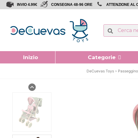
INVIO 4.99€
CONSEGNA 48-96 ORE
ATTENZIONE AL C
Inizio
Categorie
DeCuevas Toys
Passeggino
expand_less