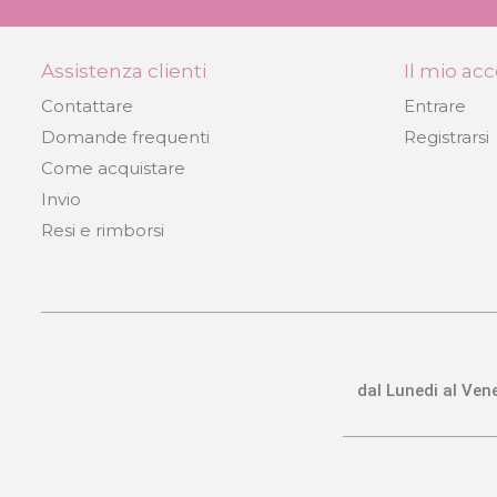
Assistenza clienti
Il mio ac
Contattare
Entrare
Passeggino per bambole Il mio prim
passeggino con borsa Botanic
Domande frequenti
Registrarsi
DeCuevas 86068
Come acquistare
69,99 €
Invio
Resi e rimborsi
COMPRARE
dal Lunedi al Vene