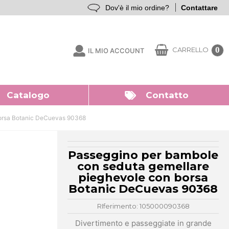
Dov'è il mio ordine?
Contattare
0
CARRELLO
IL MIO ACCOUNT
Catalogo
Contatto
borsa Botanic DeCuevas 90368
Passeggino per bambole
con seduta gemellare
pieghevole con borsa
Botanic DeCuevas 90368
RIferimento: 105000090368
Divertimento e passeggiate in grande