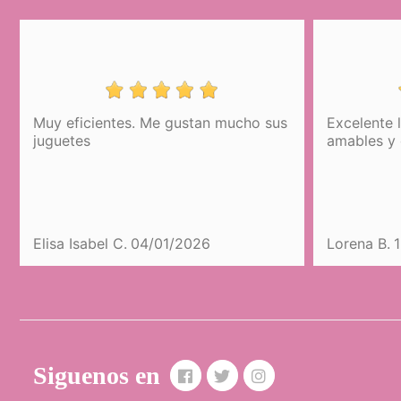
Muy eficientes. Me gustan mucho sus
Excelente la
Passeggino pieghevole per bambol
juguetes
amables y ex
Reborn con manubrio regolabile e
ombrellino Botanic DeCuevas 82068
189,99 €
COMPRARE
Elisa Isabel C.
04/01/2026
Lorena B.
19
Siguenos en