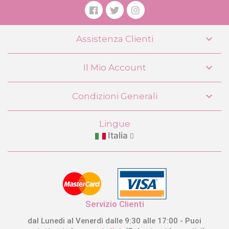

Assistenza Clienti

Il Mio Account
Carrozzina pieghevole per bambole
con manubrio regolabile e peluche

Condizioni Generali
Honey DeCuevas 80070
129,99 €
Lingue
Italia
COMPRARE
Servizio Clienti
dal Lunedi al Venerdì dalle 9:30 alle 17:00 - Puoi