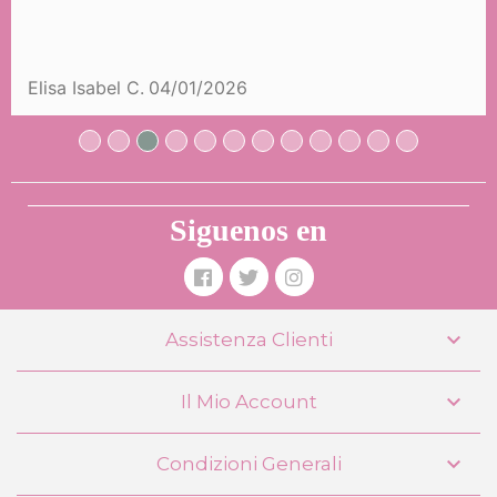
con cappottina DeCuevas 90574
44,99 €
(-20%)
35,99 €
Elisa Isabel C.
04/01/2026
COMPRARE
Siguenos en

Assistenza Clienti

Il Mio Account
Carrozzina per bambole Tulipe 3 in 1
pieghevole DeCuevas 80574

Condizioni Generali