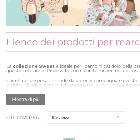
Elenco dei prodotti per mar
La
collezione Sweet
è ideale per i bambini più dolci della cas
questa collezione. Realizzato con colori tenui nei toni del rosa,
Carrelli per la spesa, in modo da poter accompagnare i vostri 
simula il classico carrello del supermercato, con un cestino ri
Carrozzine per bambole
, modelli classici con grandi ruote e pa
Mostra di più
hanno il loro design. Una carrozzina divertente con un design 
una casa per i vostri animali di peluche preferiti.
ORDINA PER:

Rilevanza