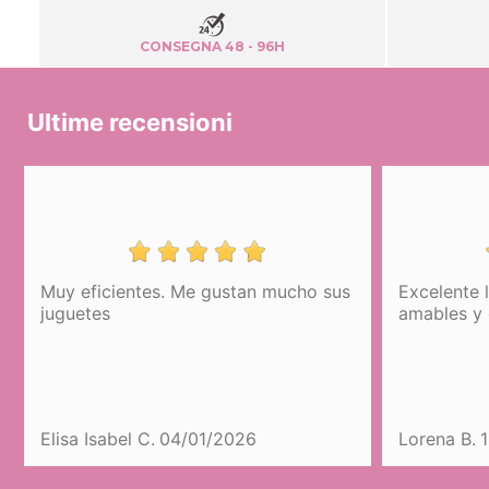
CONSEGNA 48 - 96H
Ultime recensioni
uy eficientes. Me gustan mucho sus
Excelente la ate
uguetes
amables y expedi
lisa Isabel C.
04/01/2026
Lorena B.
19/09/