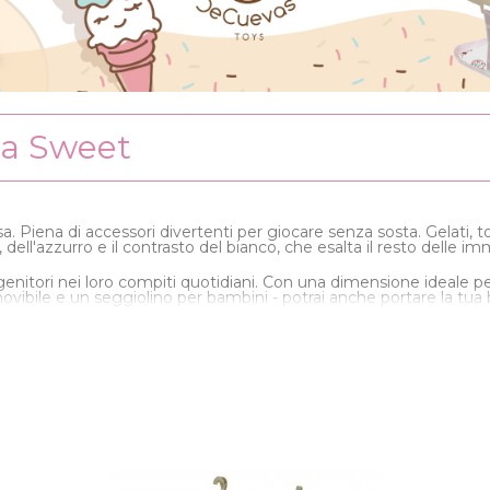
ca Sweet
a. Piena di accessori divertenti per giocare senza sosta. Gelati, tor
 dell'azzurro e il contrasto del bianco, che esalta il resto delle im
genitori nei loro compiti quotidiani. Con una dimensione ideale pe
movibile e un seggiolino per bambini - potrai anche portare la tua
sseggini. E non dimenticate i vostri animali domestici, se vi piace 
esclusivo e accessori che si possono usare al di fuori della carr