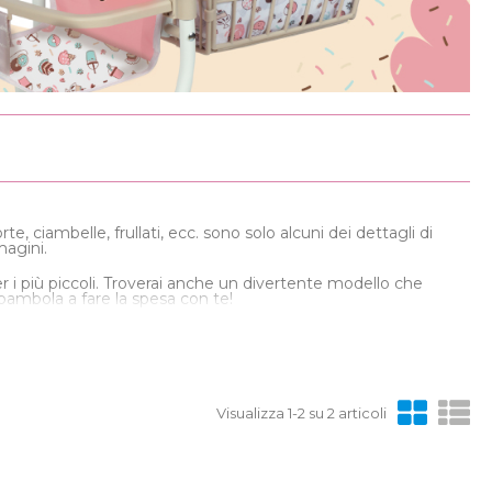
te, ciambelle, frullati, ecc. sono solo alcuni dei dettagli di
magini.
r i più piccoli. Troverai anche un divertente modello che
 bambola a fare la spesa con te!
portare a spasso i vostri giocattoli, anche gli animali domestici
ozzina. Per esempio, il suo cestino, che può essere usato come
Visualizza 1-2 su 2 articoli